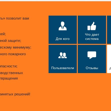
ть» позволит вам
ей;
Что дает
Для кого
система
рной защите;
ческому минимуму;
ного пожарного
опасности;
Пользователи
Отзывы
зводственных
отвращения
ринятых решений!