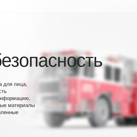
езопасность
 для лица,
сть
 информацию,
ные материалы
пленные